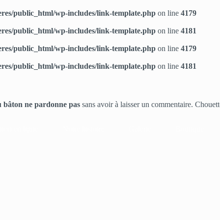
res/public_html/wp-includes/link-template.php
on line
4179
res/public_html/wp-includes/link-template.php
on line
4181
res/public_html/wp-includes/link-template.php
on line
4179
res/public_html/wp-includes/link-template.php
on line
4181
u bâton ne pardonne pas
sans avoir à laisser un commentaire. Chouett
tion en ligne
Notre histoire
Galerie
Boutique