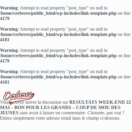
Warning
: Attempt to read property "post_type" on null in
/home/cerberes/public_html/wp-includes/link-template.php
on line
4179
Warning
: Attempt to read property "post_type" on null in
/home/cerberes/public_html/wp-includes/link-template.php
on line
4181
Warning
: Attempt to read property "post_type" on null in
/home/cerberes/public_html/wp-includes/link-template.php
on line
4179
Warning
: Attempt to read property "post_type" on null in
/home/cerberes/public_html/wp-includes/link-template.php
on line
4181
Passer
au
contenu
Vous pouvez suivre la discussion sur
RESULTATS WEEK-END 22
MAI – BON POUR LES GRANDS – COUP DE MOU DES
JEUNES
sans avoir à laisser un commentaire. Chouette, pas vrai ?
Entrez simplement votre adresse email dans le champ ci-dessous.