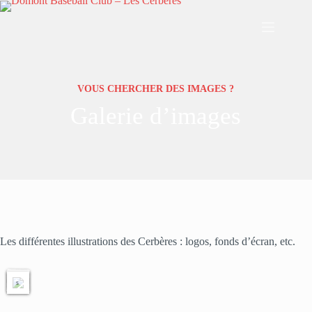
Passer
au
contenu
VOUS CHERCHER DES IMAGES ?
Galerie d’images
L
o
g
o
3
i
m
Les différentes illustrations des Cerbères : logos, fonds d’écran, etc.
a
g
e
s