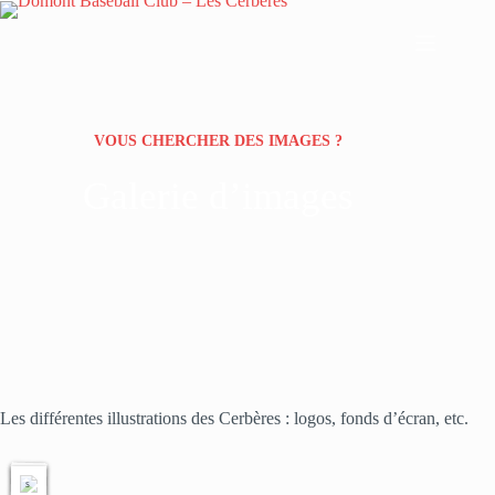
Passer
au
contenu
VOUS CHERCHER DES IMAGES ?
Galerie d’images
L
o
g
o
3
i
m
Les différentes illustrations des Cerbères : logos, fonds d’écran, etc.
a
g
e
s