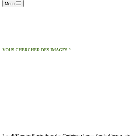
Menu
VOUS CHERCHER DES IMAGES ?
Galerie d’images
Les différentes illustrations des Cerbères : logos, fonds d’écran, etc.