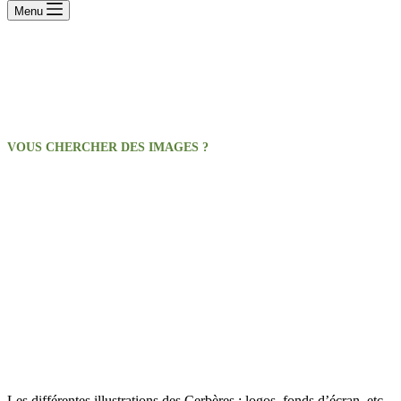
Menu
VOUS CHERCHER DES IMAGES ?
Galerie d’images
Les différentes illustrations des Cerbères : logos, fonds d’écran, etc.