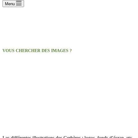
Menu
VOUS CHERCHER DES IMAGES ?
Galerie d’images
Les différentes illustrations des Cerbères : logos, fonds d’écran, etc.