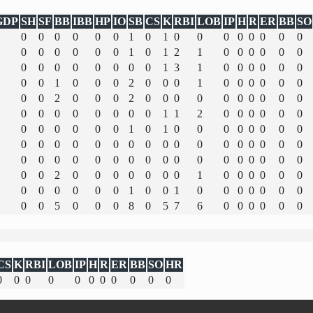
GDP
SH
SF
BB
IBB
HP
IO
SB
CS
K
RBI
LOB
IP
H
R
ER
BB
SO
0
0
0
0
0
0
1
0
1
0
0
0
0
0
0
0
0
0
0
0
0
0
0
1
0
1
2
1
0
0
0
0
0
0
0
0
0
0
0
0
0
0
1
3
1
0
0
0
0
0
0
0
0
1
0
0
0
2
0
0
0
1
0
0
0
0
0
0
0
0
2
0
0
0
2
0
0
0
0
0
0
0
0
0
0
0
0
0
0
0
0
0
0
1
1
2
0
0
0
0
0
0
0
0
0
0
0
0
1
0
1
0
0
0
0
0
0
0
0
0
0
0
0
0
0
0
0
0
0
0
0
0
0
0
0
0
0
0
0
0
0
0
0
0
0
0
0
0
0
0
0
0
0
0
0
2
0
0
0
0
0
0
0
1
0
0
0
0
0
0
0
0
0
0
0
0
1
0
0
1
0
0
0
0
0
0
0
0
0
5
0
0
0
8
0
5
7
6
0
0
0
0
0
0
CS
K
RBI
LOB
IP
H
R
ER
BB
SO
HR
0
0
0
0
0
0
0
0
0
0
0