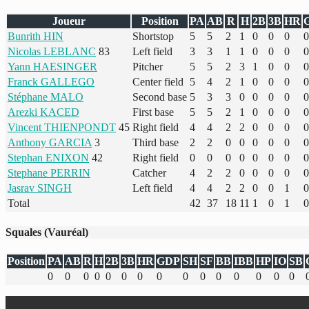
Joueur
Position
PA
AB
R
H
2B
3B
HR
Bunrith HIN
Shortstop
5
5
2
1
0
0
0
0
Nicolas LEBLANC
83
Left field
3
3
1
1
0
0
0
0
Yann HAESINGER
Pitcher
5
5
2
3
1
0
0
0
Franck GALLEGO
Center field
5
4
2
1
0
0
0
0
Stéphane MALO
Second base
5
3
3
0
0
0
0
0
Arezki KACED
First base
5
5
2
1
0
0
0
0
Vincent THIENPONDT
45
Right field
4
4
2
2
0
0
0
0
Anthony GARCIA
3
Third base
2
2
0
0
0
0
0
0
Stephan ENIXON
42
Right field
0
0
0
0
0
0
0
0
Stephane PERRIN
Catcher
4
2
2
0
0
0
0
0
Jasrav SINGH
Left field
4
4
2
2
0
0
1
0
Total
42
37
18
11
1
0
1
0
Squales (Vauréal)
Position
PA
AB
R
H
2B
3B
HR
GDP
SH
SF
BB
IBB
HP
IO
SB
0
0
0
0
0
0
0
0
0
0
0
0
0
0
0