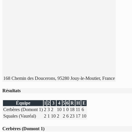
168 Chemin des Doucerons, 95280 Jouy-le-Moutier, France
Résultats
Équipe
1
2
3
4
5
6
R
H
E
Cerbères (Domont 1)
2
3
2
10
1
0
18
11
6
Squales (Vauréal)
2
1
10
2
2
6
23
17
10
Cerbères (Domont 1)