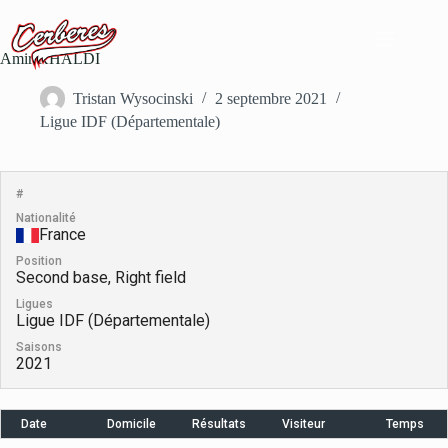
Passer
au
contenu
Amir KHALDI
Tristan Wysocinski
2 septembre 2021
Ligue IDF (Départementale)
#
Nationalité
France
Position
Second base, Right field
Ligues
Ligue IDF (Départementale)
Saisons
2021
Date
Domicile
Résultats
Visiteur
Temps