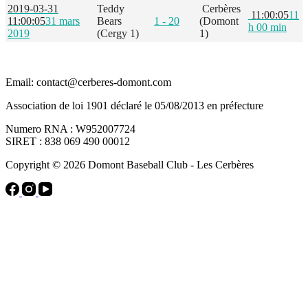
2019-03-31
Teddy
Cerbères
11:00:05
11
11:00:05
31 mars
Bears
1 - 20
(Domont
h 00 min
2019
(Cergy 1)
1)
Email: contact@cerberes-domont.com
Association de loi 1901 déclaré le 05/08/2013 en préfecture
Numero RNA : W952007724
SIRET : 838 069 490 00012
Copyright © 2026 Domont Baseball Club - Les Cerbères