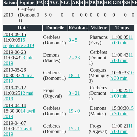
Saison
Équipe
PA
G
AVG
SLG
AB
R
H
2B
3B
HR
GDP
SH
S
Cerbères
2019
(Domont
0
5
0
0
0
0
0
0
0
0
0
0
0
1)
Date
Domicile
Résultats
Visiteur
Temps
2019-09-15
Cerbères
Pharaons
11:00:05
11
11:00:05
15
8 - 5
(Domont 1)
(Evry)
h 00 min
septembre 2019
2019-06-23
Cerbères
Demons
11:00:43
11
11:00:43
23 juin
2 - 23
(Domont
(Mantes)
h 00 min
2019
1)
2019-05-26
Cougars
Cerbères
10:30:33
10
10:30:33
26 mai
18 - 1
(Montigny
(Domont 1)
h 30 min
2019
3)
2019-05-12
Cerbères
Frogs
11:00:25
11
11:00:25
12 mai
8 - 21
(Domont
(Orgeval)
h 00 min
2019
1)
2019-04-14
Cerbères
Demons
15:30:30
15
15:30:30
14 avril
19 - 0
(Domont 1)
(Mantes)
h 30 min
2019
2019-04-07
Cerbères
Frogs
11:00:21
11
11:00:21
7 avril
15 - 1
(Domont 1)
(Orgeval)
h 00 min
2019