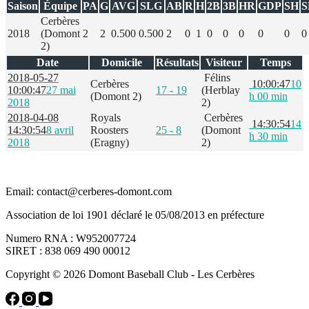
Saison
Équipe
PA
G
AVG
SLG
AB
R
H
2B
3B
HR
GDP
SH
S
Cerbères
2018
(Domont
2
2
0.500
0.500
2
0
1
0
0
0
0
0
0
2)
Date
Domicile
Résultats
Visiteur
Temps
2018-05-27
Félins
Cerbères
10:00:47
10
10:00:47
27 mai
17 - 19
(Herblay
(Domont 2)
h 00 min
2018
2)
2018-04-08
Royals
Cerbères
14:30:54
14
14:30:54
8 avril
Roosters
25 - 8
(Domont
h 30 min
2018
(Eragny)
2)
Email: contact@cerberes-domont.com
Association de loi 1901 déclaré le 05/08/2013 en préfecture
Numero RNA : W952007724
SIRET : 838 069 490 00012
Copyright © 2026 Domont Baseball Club - Les Cerbères