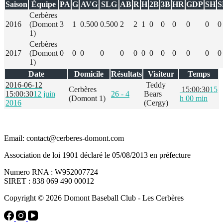
Saison
Équipe
PA
G
AVG
SLG
AB
R
H
2B
3B
HR
GDP
SH
S
Cerbères
2016
(Domont
3
1
0.500
0.500
2
2
1
0
0
0
0
0
0
1)
Cerbères
2017
(Domont
0
0
0
0
0
0
0
0
0
0
0
0
0
1)
Date
Domicile
Résultats
Visiteur
Temps
2016-06-12
Teddy
Cerbères
15:00:30
15
15:00:30
12 juin
26 - 4
Bears
(Domont 1)
h 00 min
2016
(Cergy)
Email: contact@cerberes-domont.com
Association de loi 1901 déclaré le 05/08/2013 en préfecture
Numero RNA : W952007724
SIRET : 838 069 490 00012
Copyright © 2026 Domont Baseball Club - Les Cerbères