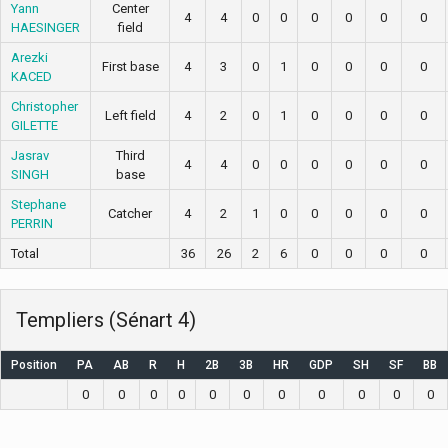
Yann
Center
4
4
0
0
0
0
0
0
HAESINGER
field
Arezki
First base
4
3
0
1
0
0
0
0
KACED
Christopher
Left field
4
2
0
1
0
0
0
0
GILETTE
Jasrav
Third
4
4
0
0
0
0
0
0
SINGH
base
Stephane
Catcher
4
2
1
0
0
0
0
0
PERRIN
Total
36
26
2
6
0
0
0
0
Templiers (Sénart 4)
Position
PA
AB
R
H
2B
3B
HR
GDP
SH
SF
BB
0
0
0
0
0
0
0
0
0
0
0