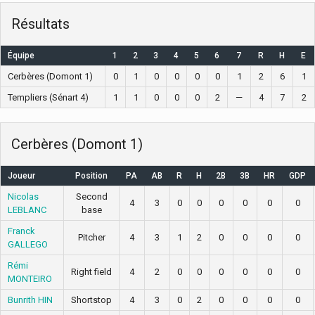
Résultats
Équipe
1
2
3
4
5
6
7
R
H
E
Cerbères (Domont 1)
0
1
0
0
0
0
1
2
6
1
Templiers (Sénart 4)
1
1
0
0
0
2
—
4
7
2
Cerbères (Domont 1)
Joueur
Position
PA
AB
R
H
2B
3B
HR
GDP
Nicolas
Second
4
3
0
0
0
0
0
0
LEBLANC
base
Franck
Pitcher
4
3
1
2
0
0
0
0
GALLEGO
Rémi
Right field
4
2
0
0
0
0
0
0
MONTEIRO
Bunrith HIN
Shortstop
4
3
0
2
0
0
0
0