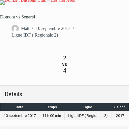
Passer
au
contenu
Domont vs Sénart4
Matt
10 septembre 2017
Ligue IDF ( Regionale 2)
2
vs
4
Détails
Date
Temps
Ligue
Saison
10 septembre 2017
11 h 00 min
Ligue IDF ( Regionale 2)
2017