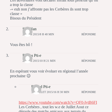
Les adversaires vont déclarer forfait sous pretexte qu’on
a trop la classe
-« euh non j’affronte pas les Cerbères ils sont trop
classe »
Bisous du Président
Stef Han
24 JUIN 2015/8 H 48 MIN
RÉPONDRE
Vous êtes bô !
Bastos Pti-e
24 JUIN 2015/10 H 21 MIN
RÉPONDRE
En espérant vous voir évoluer en régional l’année
prochaine 😉
Bastod Pti-e
30 JUILLET 2015/16 H 30 MIN
RÉPONDRE
https://www.youtube.com/watch?v=QF0-IytB6FI
Les Cerbères , tout les w.e de Juillet Aout ce
déroule des matchs amicaux aux terrain du