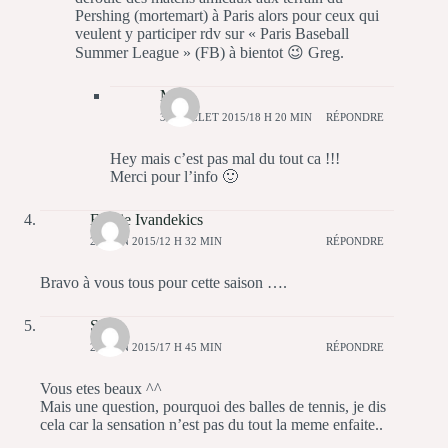
Pershing (mortemart) à Paris alors pour ceux qui
veulent y participer rdv sur « Paris Baseball
Summer League » (FB) à bientot 😉 Greg.
Matt
30 JUILLET 2015/18 H 20 MIN
RÉPONDRE
Hey mais c’est pas mal du tout ca !!!
Merci pour l’info 🙂
Emilie Ivandekics
24 JUIN 2015/12 H 32 MIN
RÉPONDRE
Bravo à vous tous pour cette saison ….
Shao
24 JUIN 2015/17 H 45 MIN
RÉPONDRE
Vous etes beaux ^^
Mais une question, pourquoi des balles de tennis, je dis
cela car la sensation n’est pas du tout la meme enfaite..