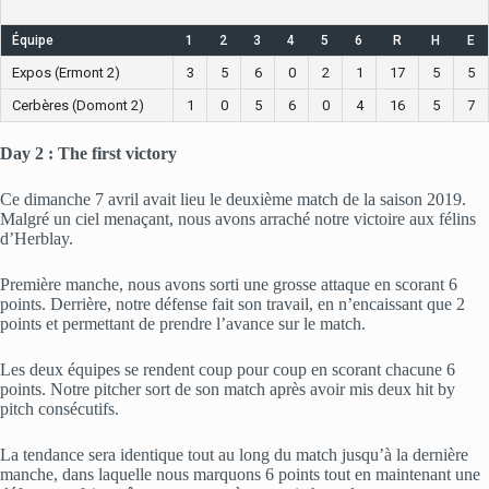
Équipe
1
2
3
4
5
6
R
H
E
Expos (Ermont 2)
3
5
6
0
2
1
17
5
5
Cerbères (Domont 2)
1
0
5
6
0
4
16
5
7
Day 2 : The first victory
Ce dimanche 7 avril avait lieu le deuxième match de la saison 2019.
Malgré un ciel menaçant, nous avons arraché notre victoire aux félins
d’Herblay.
Première manche, nous avons sorti une grosse attaque en scorant 6
points. Derrière, notre défense fait son travail, en n’encaissant que 2
points et permettant de prendre l’avance sur le match.
Les deux équipes se rendent coup pour coup en scorant chacune 6
points. Notre pitcher sort de son match après avoir mis deux hit by
pitch consécutifs.
La tendance sera identique tout au long du match jusqu’à la dernière
manche, dans laquelle nous marquons 6 points tout en maintenant une