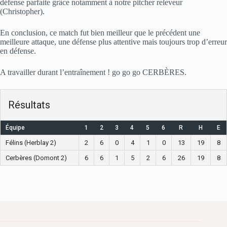
défense parfaite grâce notamment à notre pitcher releveur
(Christopher).
En conclusion, ce match fut bien meilleur que le précédent une
meilleure attaque, une défense plus attentive mais toujours trop d’erreur
en défense.
A travailler durant l’entraînement ! go go go CERBÈRES.
Résultats
Équipe
1
2
3
4
5
6
R
H
E
Félins (Herblay 2)
2
6
0
4
1
0
13
19
8
Cerbères (Domont 2)
6
6
1
5
2
6
26
19
8