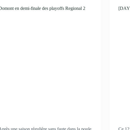
Domont en demi-finale des playoffs Regional 2
[DAY 
Après une saison régulière sans faute dans la poule
Ce 12 