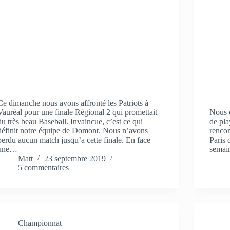
Ce dimanche nous avons affronté les Patriots à
Vauréal pour une finale Régional 2 qui promettait
Nous c
du très beau Baseball. Invaincue, c’est ce qui
de pla
définit notre équipe de Domont. Nous n’avons
rencon
perdu aucun match jusqu’a cette finale. En face
Paris 
une…
semain
Matt
23 septembre 2019
5 commentaires
Championnat