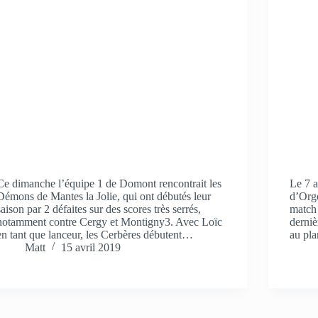
Ce dimanche l’équipe 1 de Domont rencontrait les
Le 7 a
Démons de Mantes la Jolie, qui ont débutés leur
d’Org
saison par 2 défaites sur des scores très serrés,
match
notamment contre Cergy et Montigny3. Avec Loïc
derniè
en tant que lanceur, les Cerbères débutent…
au pl
Matt
15 avril 2019