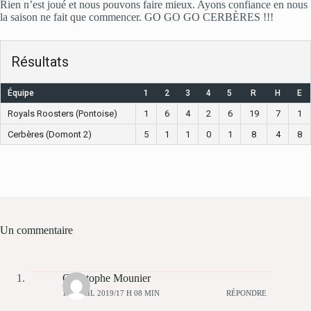
Rien n’est joué et nous pouvons faire mieux. Ayons confiance en nous
la saison ne fait que commencer. GO GO GO CERBÈRES !!!
Résultats
Équipe
1
2
3
4
5
R
H
E
Royals Roosters (Pontoise)
1
6
4
2
6
19
7
1
Cerbères (Domont 2)
5
1
1
0
1
8
4
8
Un commentaire
Christophe Mounier
19 AVRIL 2019/17 H 08 MIN
RÉPONDRE