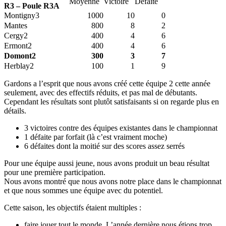
Moyenne
Victoire
Défaite
R3 – Poule R3A
Montigny3
1000
10
0
Mantes
800
8
2
Cergy2
400
4
6
Ermont2
400
4
6
Domont2
300
3
7
Herblay2
100
1
9
Gardons a l’esprit que nous avons créé cette équipe 2 cette année
seulement, avec des effectifs réduits, et pas mal de débutants.
Cependant les résultats sont plutôt satisfaisants si on regarde plus en
détails.
3 victoires contre des équipes existantes dans le championnat
1 défaite par forfait (là c’est vraiment moche)
6 défaites dont la moitié sur des scores assez serrés
Pour une équipe aussi jeune, nous avons produit un beau résultat
pour une première participation.
Nous avons montré que nous avons notre place dans le championnat
et que nous sommes une équipe avec du potentiel.
Cette saison, les objectifs étaient multiples :
faire jouer tout le monde. L’année dernière nous étions trop