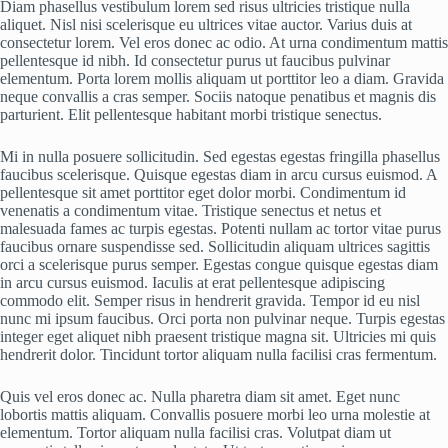
Diam phasellus vestibulum lorem sed risus ultricies tristique nulla
aliquet. Nisl nisi scelerisque eu ultrices vitae auctor. Varius duis at
consectetur lorem. Vel eros donec ac odio. At urna condimentum mattis
pellentesque id nibh. Id consectetur purus ut faucibus pulvinar
elementum. Porta lorem mollis aliquam ut porttitor leo a diam. Gravida
neque convallis a cras semper. Sociis natoque penatibus et magnis dis
parturient. Elit pellentesque habitant morbi tristique senectus.
Mi in nulla posuere sollicitudin. Sed egestas egestas fringilla phasellus
faucibus scelerisque. Quisque egestas diam in arcu cursus euismod. A
pellentesque sit amet porttitor eget dolor morbi. Condimentum id
venenatis a condimentum vitae. Tristique senectus et netus et
malesuada fames ac turpis egestas. Potenti nullam ac tortor vitae purus
faucibus ornare suspendisse sed. Sollicitudin aliquam ultrices sagittis
orci a scelerisque purus semper. Egestas congue quisque egestas diam
in arcu cursus euismod. Iaculis at erat pellentesque adipiscing
commodo elit. Semper risus in hendrerit gravida. Tempor id eu nisl
nunc mi ipsum faucibus. Orci porta non pulvinar neque. Turpis egestas
integer eget aliquet nibh praesent tristique magna sit. Ultricies mi quis
hendrerit dolor. Tincidunt tortor aliquam nulla facilisi cras fermentum.
Quis vel eros donec ac. Nulla pharetra diam sit amet. Eget nunc
lobortis mattis aliquam. Convallis posuere morbi leo urna molestie at
elementum. Tortor aliquam nulla facilisi cras. Volutpat diam ut