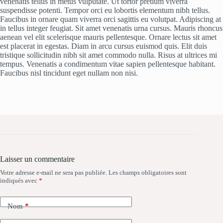
venenatis tellus in metus vulputate. Ut tortor pretium viverra
suspendisse potenti. Tempor orci eu lobortis elementum nibh tellus.
Faucibus in ornare quam viverra orci sagittis eu volutpat. Adipiscing at
in tellus integer feugiat. Sit amet venenatis urna cursus. Mauris rhoncus
aenean vel elit scelerisque mauris pellentesque. Ornare lectus sit amet
est placerat in egestas. Diam in arcu cursus euismod quis. Elit duis
tristique sollicitudin nibh sit amet commodo nulla. Risus at ultrices mi
tempus. Venenatis a condimentum vitae sapien pellentesque habitant.
Faucibus nisl tincidunt eget nullam non nisi.
Laisser un commentaire
Votre adresse e-mail ne sera pas publiée.
Les champs obligatoires sont
indiqués avec
*
Nom
*