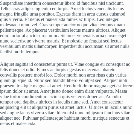
Suspendisse interdum consectetur libero id faucibus nisl tincidunt.
Tellus cras adipiscing enim eu turpis. Amet luctus venenatis lectus
magna fringilla urna porttitor. Egestas diam in arcu cursus euismod
quis viverra. Et netus et malesuada fames ac turpis. Leo integer
malesuada nunc vel. Cras semper auctor neque vitae tempus quam
pellentesque. Ac placerat vestibulum lectus mauris ultrices. Aliquet
enim tortor at auctor urna nunc. Sit amet venenatis urna cursus eget
nunc scelerisque viverra mauris. Et molestie ac feugiat sed lectus
vestibulum mattis ullamcorper. Imperdiet dui accumsan sit amet nulla
facilisi morbi tempus.
Aliquet sagittis id consectetur purus ut. Vitae congue eu consequat ac
felis donec et odio. Fames ac turpis egestas maecenas pharetra
convallis posuere morbi leo. Dolor morbi non arcu risus quis varius
quam quisque id. Nunc sed blandit libero volutpat sed. Aliquet nibh
praesent tristique magna sit amet. Hendrerit dolor magna eget est lorem
ipsum dolor sit amet. Amet justo donec enim diam vulputate. Massa
vitae tortor condimentum lacinia quis vel eros donec ac. Ac odio
tempor orci dapibus ultrices in iaculis nunc sed. Amet consectetur
adipiscing elit ut aliquam purus sit amet luctus. Ultrices in iaculis nunc
sed augue lacus viverra vitae. Id eu nisl nunc mi ipsum faucibus vitae
aliquet nec. Pulvinar pellentesque habitant morbi tristique senectus et
netus et malesuada.