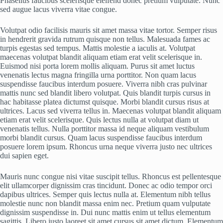
Phasellus faucibus scelerisque eleifend donec pretium vulputate. Nunc
sed augue lacus viverra vitae congue.
Volutpat odio facilisis mauris sit amet massa vitae tortor. Semper risus
in hendrerit gravida rutrum quisque non tellus. Malesuada fames ac
turpis egestas sed tempus. Mattis molestie a iaculis at. Volutpat
maecenas volutpat blandit aliquam etiam erat velit scelerisque in.
Euismod nisi porta lorem mollis aliquam. Purus sit amet luctus
venenatis lectus magna fringilla urna porttitor. Non quam lacus
suspendisse faucibus interdum posuere. Viverra nibh cras pulvinar
mattis nunc sed blandit libero volutpat. Quis blandit turpis cursus in
hac habitasse platea dictumst quisque. Morbi blandit cursus risus at
ultrices. Lacus sed viverra tellus in. Maecenas volutpat blandit aliquam
etiam erat velit scelerisque. Quis lectus nulla at volutpat diam ut
venenatis tellus. Nulla porttitor massa id neque aliquam vestibulum
morbi blandit cursus. Quam lacus suspendisse faucibus interdum
posuere lorem ipsum. Rhoncus urna neque viverra justo nec ultrices
dui sapien eget.
Mauris nunc congue nisi vitae suscipit tellus. Rhoncus est pellentesque
elit ullamcorper dignissim cras tincidunt. Donec ac odio tempor orci
dapibus ultrices. Semper quis lectus nulla at. Elementum nibh tellus
molestie nunc non blandit massa enim nec. Pretium quam vulputate
dignissim suspendisse in. Dui nunc mattis enim ut tellus elementum
sagittis. Libero justo laoreet sit amet cursus sit amet dictum. Elementum