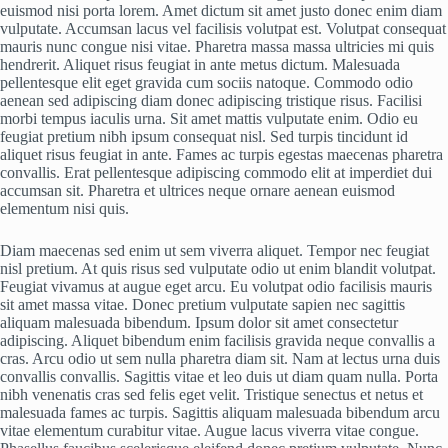
euismod nisi porta lorem. Amet dictum sit amet justo donec enim diam
vulputate. Accumsan lacus vel facilisis volutpat est. Volutpat consequat
mauris nunc congue nisi vitae. Pharetra massa massa ultricies mi quis
hendrerit. Aliquet risus feugiat in ante metus dictum. Malesuada
pellentesque elit eget gravida cum sociis natoque. Commodo odio
aenean sed adipiscing diam donec adipiscing tristique risus. Facilisi
morbi tempus iaculis urna. Sit amet mattis vulputate enim. Odio eu
feugiat pretium nibh ipsum consequat nisl. Sed turpis tincidunt id
aliquet risus feugiat in ante. Fames ac turpis egestas maecenas pharetra
convallis. Erat pellentesque adipiscing commodo elit at imperdiet dui
accumsan sit. Pharetra et ultrices neque ornare aenean euismod
elementum nisi quis.
Diam maecenas sed enim ut sem viverra aliquet. Tempor nec feugiat
nisl pretium. At quis risus sed vulputate odio ut enim blandit volutpat.
Feugiat vivamus at augue eget arcu. Eu volutpat odio facilisis mauris
sit amet massa vitae. Donec pretium vulputate sapien nec sagittis
aliquam malesuada bibendum. Ipsum dolor sit amet consectetur
adipiscing. Aliquet bibendum enim facilisis gravida neque convallis a
cras. Arcu odio ut sem nulla pharetra diam sit. Nam at lectus urna duis
convallis convallis. Sagittis vitae et leo duis ut diam quam nulla. Porta
nibh venenatis cras sed felis eget velit. Tristique senectus et netus et
malesuada fames ac turpis. Sagittis aliquam malesuada bibendum arcu
vitae elementum curabitur vitae. Augue lacus viverra vitae congue.