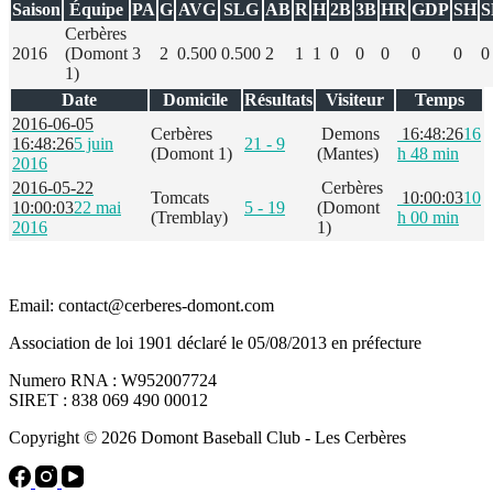
Saison
Équipe
PA
G
AVG
SLG
AB
R
H
2B
3B
HR
GDP
SH
S
Cerbères
2016
(Domont
3
2
0.500
0.500
2
1
1
0
0
0
0
0
0
1)
Date
Domicile
Résultats
Visiteur
Temps
2016-06-05
Cerbères
Demons
16:48:26
16
16:48:26
5 juin
21 - 9
(Domont 1)
(Mantes)
h 48 min
2016
2016-05-22
Cerbères
Tomcats
10:00:03
10
10:00:03
22 mai
5 - 19
(Domont
(Tremblay)
h 00 min
2016
1)
Email: contact@cerberes-domont.com
Association de loi 1901 déclaré le 05/08/2013 en préfecture
Numero RNA : W952007724
SIRET : 838 069 490 00012
Copyright © 2026 Domont Baseball Club - Les Cerbères