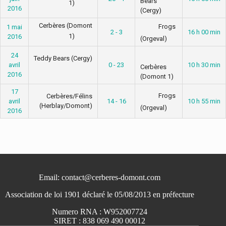
Bears
1)
2016
(Cergy)
Cerbères (Domont
Frogs
1 mai
2 - 3
16 h 00 min
1)
2016
(Orgeval)
24
Teddy Bears (Cergy)
avril
0 - 23
10 h 30 min
Cerbères
2016
(Domont 1)
17
Frogs
Cerbères/Félins
avril
14 - 16
10 h 55 min
(Herblay/Domont)
(Orgeval)
2016
Email: contact@cerberes-domont.com
Association de loi 1901 déclaré le 05/08/2013 en préfecture
Numero RNA : W952007724
SIRET : 838 069 490 00012