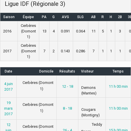
Ligue IDF (Régionale 3)
Saison
Équipe
PA
G
AVG
SLG
AB
R
H
2B
3
Cerbères
2016
(Domont
13
4
0.091
0.364
11
5
1
3
0
1)
Cerbères
2017
(Domont
7
2
0.143
0.286
7
1
1
1
0
1)
Date
Domicile
Résultats
Visiteur
Temps
Cerbères (Domont
4 juin
12 - 18
11 h 00 min
Demons
1)
2017
(Mantes)
19
Cerbères (Domont
mars
8 - 18
11 h 00 min
Cougars
1)
2017
(Montigny)
Teddy
12
Cerbères (Domont
juin
26 - 4
15 h 00 min