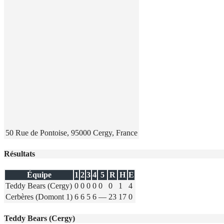
50 Rue de Pontoise, 95000 Cergy, France
Résultats
Équipe
1
2
3
4
5
R
H
E
Teddy Bears (Cergy)
0
0
0
0
0
0
1
4
Cerbères (Domont 1)
6
6
5
6
—
23
17
0
Teddy Bears (Cergy)