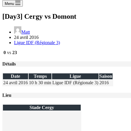
Menu
[Day3] Cergy vs Domont
Matt
24 avril 2016
Ligue IDF (Régionale 3)
0
vs
23
Détails
Date
Temps
Ligue
Saison
24 avril 2016
10 h 30 min
Ligue IDF (Régionale 3)
2016
Lieu
Stade Cergy