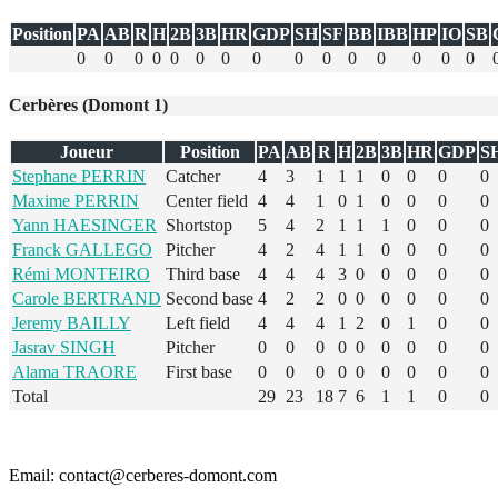
Position
PA
AB
R
H
2B
3B
HR
GDP
SH
SF
BB
IBB
HP
IO
SB
0
0
0
0
0
0
0
0
0
0
0
0
0
0
0
Cerbères (Domont 1)
Joueur
Position
PA
AB
R
H
2B
3B
HR
GDP
S
Stephane PERRIN
Catcher
4
3
1
1
1
0
0
0
0
Maxime PERRIN
Center field
4
4
1
0
1
0
0
0
0
Yann HAESINGER
Shortstop
5
4
2
1
1
1
0
0
0
Franck GALLEGO
Pitcher
4
2
4
1
1
0
0
0
0
Rémi MONTEIRO
Third base
4
4
4
3
0
0
0
0
0
Carole BERTRAND
Second base
4
2
2
0
0
0
0
0
0
Jeremy BAILLY
Left field
4
4
4
1
2
0
1
0
0
Jasrav SINGH
Pitcher
0
0
0
0
0
0
0
0
0
Alama TRAORE
First base
0
0
0
0
0
0
0
0
0
Total
29
23
18
7
6
1
1
0
0
Email: contact@cerberes-domont.com