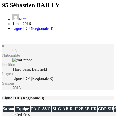
95
Sébastien BAILLY
Matt
1 mai 2016
Ligue IDF (Régionale 3)
#
95
Nationalité
France
Position
Third base, Left field
Ligues
Ligue IDF (Régionale 3)
Saisons
2016
Ligue IDF (Régionale 3)
Saison
Équipe
PA
G
AVG
SLG
AB
R
H
2B
3B
HR
GDP
SH
Cerbères