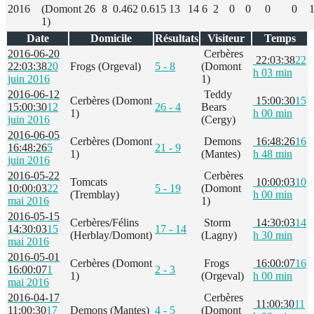
2016
(Domont
26
8
0.462
0.615
13
14
6
2
0
0
0
0
1)
Date
Domicile
Résultats
Visiteur
Temps
2016-06-20
Cerbères
22:03:38
22
22:03:38
20
Frogs (Orgeval)
5 - 8
(Domont
h 03 min
juin 2016
1)
2016-06-12
Teddy
Cerbères (Domont
15:00:30
15
15:00:30
12
26 - 4
Bears
1)
h 00 min
juin 2016
(Cergy)
2016-06-05
Cerbères (Domont
Demons
16:48:26
16
16:48:26
5
21 - 9
1)
(Mantes)
h 48 min
juin 2016
2016-05-22
Cerbères
Tomcats
10:00:03
10
10:00:03
22
5 - 19
(Domont
(Tremblay)
h 00 min
mai 2016
1)
2016-05-15
Cerbères/Félins
Storm
14:30:03
14
14:30:03
15
17 - 14
(Herblay/Domont)
(Lagny)
h 30 min
mai 2016
2016-05-01
Cerbères (Domont
Frogs
16:00:07
16
16:00:07
1
2 - 3
1)
(Orgeval)
h 00 min
mai 2016
2016-04-17
Cerbères
11:00:30
11
11:00:30
17
Demons (Mantes)
4 - 5
(Domont