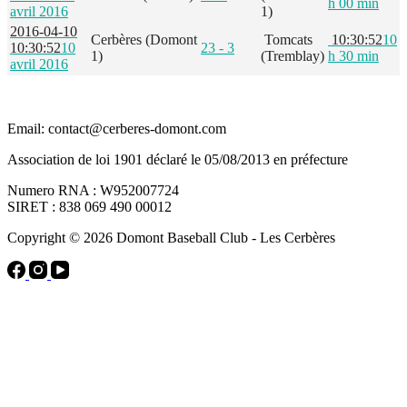
h 00 min
avril 2016
1)
2016-04-10
Cerbères (Domont
Tomcats
10:30:52
10
10:30:52
10
23 - 3
1)
(Tremblay)
h 30 min
avril 2016
Email: contact@cerberes-domont.com
Association de loi 1901 déclaré le 05/08/2013 en préfecture
Numero RNA : W952007724
SIRET : 838 069 490 00012
Copyright © 2026 Domont Baseball Club - Les Cerbères