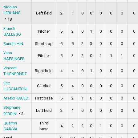
Nicolas
LEBLANC
Left field
2
1
0
0
0
0
0
0
18
Franck
Pitcher
5
2
0
1
0
0
0
0
GALLEGO
Bunrith HIN
Shortstop
5
5
2
3
0
0
0
0
Yann
Pitcher
5
3
2
0
1
1
1
0
HAESINGER
Vincent
Right field
4
4
0
1
0
0
0
0
THIENPONDT
Eric
Catcher
5
4
0
0
0
0
0
0
LUCCANTONI
Arezki KACED
First base
5
2
1
0
0
0
0
0
Stephane
Left field
2
1
0
0
0
0
0
0
PERRIN
3
Quentin
Third
4
2
2
0
1
0
0
0
GARSIA
base