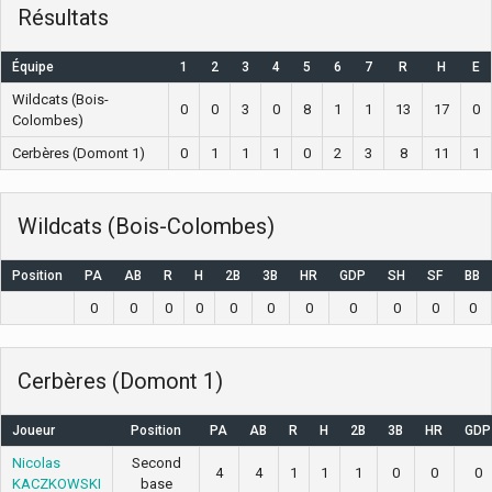
Résultats
Équipe
1
2
3
4
5
6
7
R
H
E
Wildcats (Bois-
0
0
3
0
8
1
1
13
17
0
Colombes)
Cerbères (Domont 1)
0
1
1
1
0
2
3
8
11
1
Wildcats (Bois-Colombes)
Position
PA
AB
R
H
2B
3B
HR
GDP
SH
SF
BB
0
0
0
0
0
0
0
0
0
0
0
Cerbères (Domont 1)
Joueur
Position
PA
AB
R
H
2B
3B
HR
GDP
Nicolas
Second
4
4
1
1
1
0
0
0
KACZKOWSKI
base