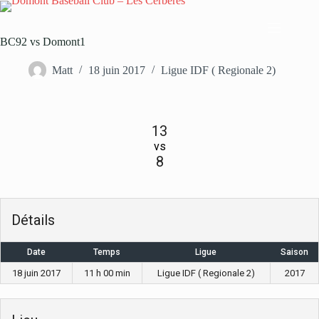
Passer
au
contenu
BC92 vs Domont1
Matt
18 juin 2017
Ligue IDF ( Regionale 2)
13
vs
8
Détails
Date
Temps
Ligue
Saison
18 juin 2017
11 h 00 min
Ligue IDF ( Regionale 2)
2017