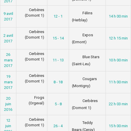
2017
Cerbères
Félins
9 avril
(Domont 1)
12 - 1
14 h 00 min
2017
(Herblay)
Cerbères
Expos
2 avril
(Domont 1)
15 - 14
12 h 15 min
2017
(Ermont)
Cerbères
26
Blue Stars
(Domont 1)
mars
11 - 13
10 h 00 min
(Saint-Leu)
2017
Cerbères
19
Cougars
(Domont 1)
mars
8 - 18
11 h 00 min
(Montigny)
2017
Frogs
20
Cerbères
(Orgeval)
juin
5 - 8
22 h 03 min
(Domont 1)
2016
Cerbères
12
Teddy
(Domont 1)
juin
26 - 4
15 h 00 min
Bears (Cergy)