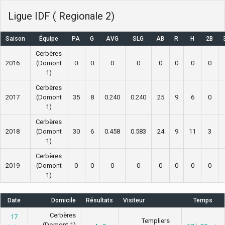
Ligue IDF ( Regionale 2)
Saison
Équipe
PA
G
AVG
SLG
AB
R
H
2B
Cerbères
2016
(Domont
0
0
0
0
0
0
0
0
1)
Cerbères
2017
(Domont
35
8
0.240
0.240
25
9
6
0
1)
Cerbères
2018
(Domont
30
6
0.458
0.583
24
9
11
3
1)
Cerbères
2019
(Domont
0
0
0
0
0
0
0
0
1)
Date
Domicile
Résultats
Visiteur
Temps
Cerbères
17
Templiers
(Domont 1)