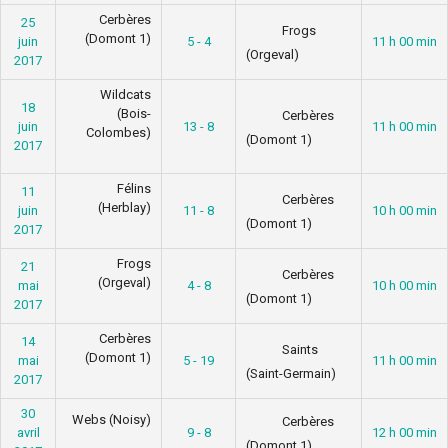
Cerbères
25
Frogs
(Domont 1)
juin
5 - 4
11 h 00 min
(Orgeval)
2017
Wildcats
18
(Bois-
Cerbères
juin
13 - 8
11 h 00 min
Colombes)
(Domont 1)
2017
Félins
11
Cerbères
(Herblay)
juin
11 - 8
10 h 00 min
(Domont 1)
2017
Frogs
21
Cerbères
(Orgeval)
mai
4 - 8
10 h 00 min
(Domont 1)
2017
Cerbères
14
Saints
(Domont 1)
mai
5 - 19
11 h 00 min
(Saint-Germain)
2017
30
Webs (Noisy)
Cerbères
avril
9 - 8
12 h 00 min
(Domont 1)