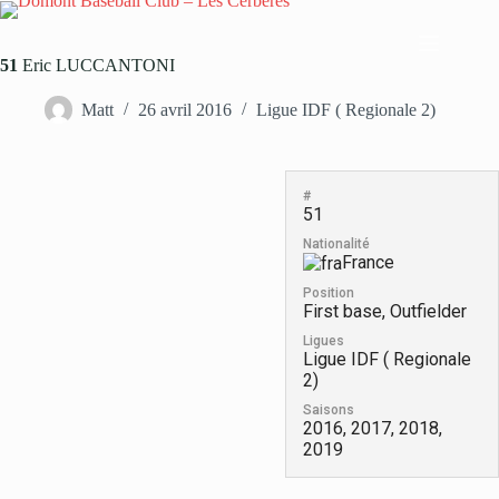
Passer
au
contenu
51
Eric LUCCANTONI
Matt
26 avril 2016
Ligue IDF ( Regionale 2)
#
51
Nationalité
France
Position
First base, Outfielder
Ligues
Ligue IDF ( Regionale
2)
Saisons
2016, 2017, 2018,
2019