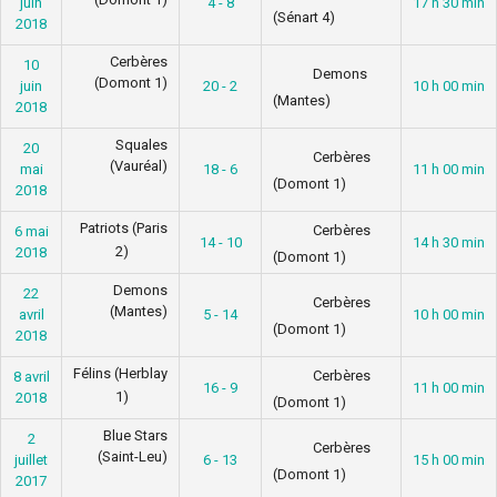
juin
4 - 8
17 h 30 min
(Sénart 4)
2018
Cerbères
10
Demons
(Domont 1)
juin
20 - 2
10 h 00 min
(Mantes)
2018
Squales
20
Cerbères
(Vauréal)
mai
18 - 6
11 h 00 min
(Domont 1)
2018
Patriots (Paris
Cerbères
6 mai
14 - 10
14 h 30 min
2)
2018
(Domont 1)
Demons
22
Cerbères
(Mantes)
avril
5 - 14
10 h 00 min
(Domont 1)
2018
Félins (Herblay
Cerbères
8 avril
16 - 9
11 h 00 min
1)
2018
(Domont 1)
Blue Stars
2
Cerbères
(Saint-Leu)
juillet
6 - 13
15 h 00 min
(Domont 1)
2017