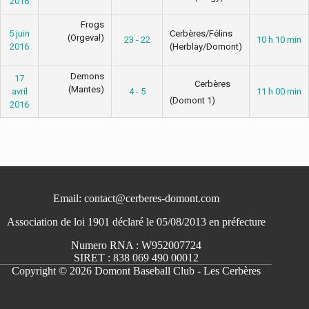
2016
Frogs
5 juin
Cerbères/Félins
(Orgeval)
23 - 22
10 h 10 min
2016
(Herblay/Domont)
Demons
17
Cerbères
(Mantes)
avril
4 - 5
11 h 00 min
(Domont 1)
2016
Email: contact@cerberes-domont.com
Association de loi 1901 déclaré le 05/08/2013 en préfecture
Numero RNA : W952007724
SIRET : 838 069 490 00012
Copyright © 2026 Domont Baseball Club - Les Cerbères