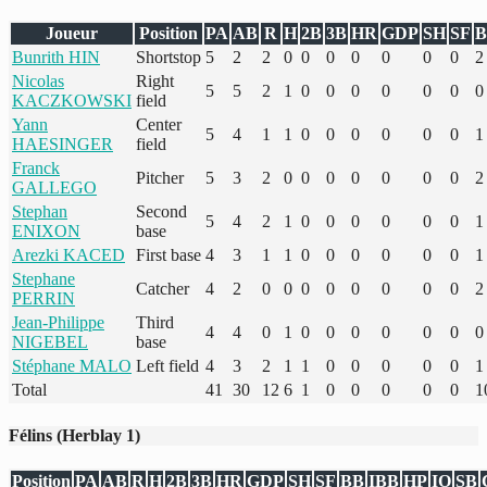
Joueur
Position
PA
AB
R
H
2B
3B
HR
GDP
SH
SF
B
Bunrith HIN
Shortstop
5
2
2
0
0
0
0
0
0
0
2
Nicolas
Right
5
5
2
1
0
0
0
0
0
0
0
KACZKOWSKI
field
Yann
Center
5
4
1
1
0
0
0
0
0
0
1
HAESINGER
field
Franck
Pitcher
5
3
2
0
0
0
0
0
0
0
2
GALLEGO
Stephan
Second
5
4
2
1
0
0
0
0
0
0
1
ENIXON
base
Arezki KACED
First base
4
3
1
1
0
0
0
0
0
0
1
Stephane
Catcher
4
2
0
0
0
0
0
0
0
0
2
PERRIN
Jean-Philippe
Third
4
4
0
1
0
0
0
0
0
0
0
NIGEBEL
base
Stéphane MALO
Left field
4
3
2
1
1
0
0
0
0
0
1
Total
41
30
12
6
1
0
0
0
0
0
1
Félins (Herblay 1)
Position
PA
AB
R
H
2B
3B
HR
GDP
SH
SF
BB
IBB
HP
IO
SB