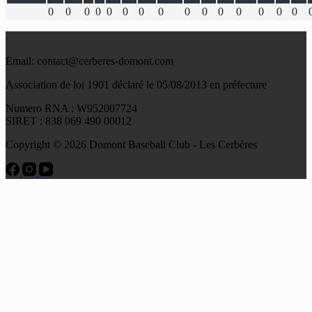
0
0
0
0
0
0
0
0
0
0
0
0
0
0
0
Email: contact@cerberes-domont.com
Association de loi 1901 déclaré le 05/08/2013 en préfecture
Numero RNA : W952007724
SIRET : 838 069 490 00012
Copyright © 2026 Domont Baseball Club - Les Cerbères