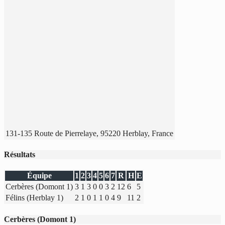
131-135 Route de Pierrelaye, 95220 Herblay, France
Résultats
Équipe
1
2
3
4
5
6
7
R
H
E
Cerbères (Domont 1)
3
1
3
0
0
3
2
12
6
5
Félins (Herblay 1)
2
1
0
1
1
0
4
9
11
2
Cerbères (Domont 1)