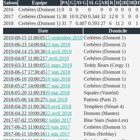
Saison
Équipe
PA
G
AVG
SLG
AB
R
H
2B
3B
H
2016
Cerbères (Domont 1)
0
0
0
0
0
0
0
0
0
0
2017
Cerbères (Domont 1)
38
10
0.250
0.344
32
12
8
3
0
0
2018
Cerbères (Domont 1)
31
7
0.407
0.593
27
6
11
2
0
1
Date
Domicile
2019-09-15 11:00:05
15 septembre 2019
Cerbères (Domont 1)
2019-06-23 14:00:04
23 juin 2019
Cerbères (Domont 2)
2019-04-14 15:30:30
14 avril 2019
Cerbères (Domont 1)
2019-04-07 11:00:21
7 avril 2019
Cerbères (Domont 1)
2019-03-31 11:00:05
31 mars 2019
Teddy Bears (Cergy 1)
2018-06-17 17:30:45
17 juin 2018
Cerbères (Domont 1)
2018-06-10 10:00:25
10 juin 2018
Cerbères (Domont 1)
2018-05-27 14:00:08
27 mai 2018
Cerbères (Domont 1)
2018-05-20 11:00:19
20 mai 2018
Squales (Vauréal)
2018-05-06 14:30:27
6 mai 2018
Patriots (Paris 2)
2018-04-29 11:00:36
29 avril 2018
Templiers (Sénart 4)
2018-04-22 10:00:28
22 avril 2018
Demons (Mantes)
2017-07-02 15:00:00
2 juillet 2017
Blue Stars (Saint-Leu)
2017-06-25 11:00:02
25 juin 2017
Cerbères (Domont 1)
2017-06-11 10:00:16
11 juin 2017
Félins (Herblay)