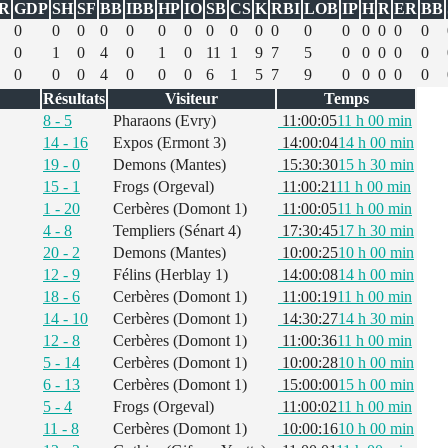
R
GDP
SH
SF
BB
IBB
HP
IO
SB
CS
K
RBI
LOB
IP
H
R
ER
BB
0
0
0
0
0
0
0
0
0
0
0
0
0
0
0
0
0
0
1
0
4
0
1
0
11
1
9
7
5
0
0
0
0
0
0
0
0
4
0
0
0
6
1
5
7
9
0
0
0
0
0
Résultats
Visiteur
Temps
8 - 5
Pharaons (Evry)
11:00:05
11 h 00 min
14 - 16
Expos (Ermont 3)
14:00:04
14 h 00 min
19 - 0
Demons (Mantes)
15:30:30
15 h 30 min
15 - 1
Frogs (Orgeval)
11:00:21
11 h 00 min
1 - 20
Cerbères (Domont 1)
11:00:05
11 h 00 min
4 - 8
Templiers (Sénart 4)
17:30:45
17 h 30 min
20 - 2
Demons (Mantes)
10:00:25
10 h 00 min
12 - 9
Félins (Herblay 1)
14:00:08
14 h 00 min
18 - 6
Cerbères (Domont 1)
11:00:19
11 h 00 min
14 - 10
Cerbères (Domont 1)
14:30:27
14 h 30 min
12 - 8
Cerbères (Domont 1)
11:00:36
11 h 00 min
5 - 14
Cerbères (Domont 1)
10:00:28
10 h 00 min
6 - 13
Cerbères (Domont 1)
15:00:00
15 h 00 min
5 - 4
Frogs (Orgeval)
11:00:02
11 h 00 min
11 - 8
Cerbères (Domont 1)
10:00:16
10 h 00 min