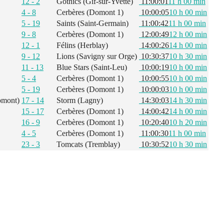
12 - 2
Gothics (Gif-sur-Yvette)
11:00:01
11 h 00 min
4 - 8
Cerbères (Domont 1)
10:00:05
10 h 00 min
5 - 19
Saints (Saint-Germain)
11:00:42
11 h 00 min
9 - 8
Cerbères (Domont 1)
12:00:49
12 h 00 min
12 - 1
Félins (Herblay)
14:00:26
14 h 00 min
9 - 12
Lions (Savigny sur Orge)
10:30:37
10 h 30 min
11 - 13
Blue Stars (Saint-Leu)
10:00:19
10 h 00 min
5 - 4
Cerbères (Domont 1)
10:00:55
10 h 00 min
5 - 19
Cerbères (Domont 1)
10:00:03
10 h 00 min
omont)
17 - 14
Storm (Lagny)
14:30:03
14 h 30 min
15 - 17
Cerbères (Domont 1)
14:00:42
14 h 00 min
16 - 9
Cerbères (Domont 1)
10:20:40
10 h 20 min
4 - 5
Cerbères (Domont 1)
11:00:30
11 h 00 min
23 - 3
Tomcats (Tremblay)
10:30:52
10 h 30 min