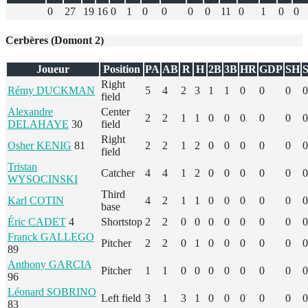
0
27
19
16
0
1
0
0
0
0
11
0
1
0
0
Cerbères (Domont 2)
Joueur
Position
PA
AB
R
H
2B
3B
HR
GDP
SH
Right
Rémy DUCKMAN
5
4
2
3
1
1
0
0
0
0
field
Alexandre
Center
2
2
1
1
0
0
0
0
0
0
DELAHAYE
30
field
Right
Osher KENIG
81
2
2
1
2
0
0
0
0
0
0
field
Tristan
Catcher
4
4
1
2
0
0
0
0
0
0
WYSOCINSKI
Third
Karl COTIN
4
2
1
1
0
0
0
0
0
0
base
Éric CADET
4
Shortstop
2
2
0
0
0
0
0
0
0
0
Franck GALLEGO
Pitcher
2
2
0
1
0
0
0
0
0
0
89
Anthony GARCIA
Pitcher
1
1
0
0
0
0
0
0
0
0
96
Léonard SOBRINO
Left field
3
1
3
1
0
0
0
0
0
0
83