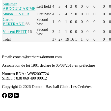
Sulaiman
Left field
4
3
4
3
0
0
0
0
0
0
ABDOULCARIME
Simon TESTOR
First base
4
2
4
2
0
0
0
0
0
0
Carole
Second
1
0
1
0
0
0
0
0
0
0
BERTRAND
66
base
Second
Vincent PETIT
16
3
2
1
0
0
0
0
0
0
0
base
Total
37
27
19
16
1
1
0
0
0
0
Email: contact@cerberes-domont.com
Association de loi 1901 déclaré le 05/08/2013 en préfecture
Numero RNA : W952007724
SIRET : 838 069 490 00012
Copyright © 2026 Domont Baseball Club - Les Cerbères