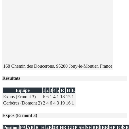
168 Chemin des Doucerons, 95280 Jouy-le-Moutier, France
Résultats
Équipe
1
2
3
4
5
R
H
E
Expos (Ermont 3)
6
6
1
4
1
18
15
1
Cerbères (Domont 2)
2
4
6
4
3
19
16
1
Expos (Ermont 3)
Position
PA
AB
R
H
2B
3B
HR
GDP
SH
SF
BB
IBB
HP
IO
SB