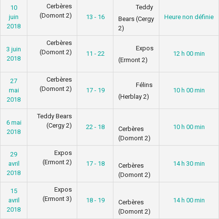
Cerbères
Teddy
10
(Domont 2)
juin
13 - 16
Heure non définie
Bears (Cergy
2018
2)
Cerbères
Expos
3 juin
(Domont 2)
11 - 22
12 h 00 min
2018
(Ermont 2)
Cerbères
27
Félins
(Domont 2)
mai
17 - 19
10 h 00 min
(Herblay 2)
2018
Teddy Bears
6 mai
(Cergy 2)
22 - 18
10 h 00 min
Cerbères
2018
(Domont 2)
Expos
29
(Ermont 2)
avril
17 - 18
14 h 30 min
Cerbères
2018
(Domont 2)
Expos
15
(Ermont 3)
avril
18 - 19
14 h 00 min
Cerbères
2018
(Domont 2)