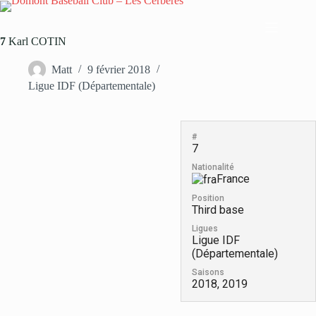
Passer
au
contenu
7
Karl COTIN
Matt
9 février 2018
Ligue IDF (Départementale)
#
7
Nationalité
France
Position
Third base
Ligues
Ligue IDF
(Départementale)
Saisons
2018, 2019