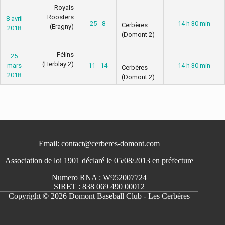
Royals
Roosters
8 avril
25 - 8
14 h 30 min
Cerbères
(Eragny)
2018
(Domont 2)
Félins
25
(Herblay 2)
mars
11 - 14
14 h 30 min
Cerbères
2018
(Domont 2)
Email: contact@cerberes-domont.com
Association de loi 1901 déclaré le 05/08/2013 en préfecture
Numero RNA : W952007724
SIRET : 838 069 490 00012
Copyright © 2026 Domont Baseball Club - Les Cerbères