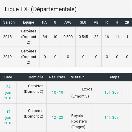
Ligue IDF (Départementale)
Saison
Équipe
PA
G
AVG
SLG
AB
R
H
2B
Cerbères
2018
(Domont
34
10
0.500
0.545
22
16
11
1
2)
Cerbères
2019
(Domont
0
0
0
0
0
0
0
0
2)
Date
Domicile
Résultats
Visiteur
Temps
Cerbères
24
Expos
(Domont 2)
juin
10 - 19
15 h 30 min
(Ermont 3)
2018
Cerbères
17
Royals
(Domont 2)
juin
12 - 23
14 h 30 min
Roosters
2018
(Eragny)