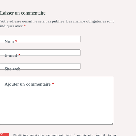
Laisser un commentaire
Votre adresse e-mail ne sera pas publiée.
Les champs obligatoires sont
indiqués avec
*
Nom
*
E-mail
*
Site web
Ajouter un commentaire
*
Notifiez-moi des commentaires à venir via émail. Vous