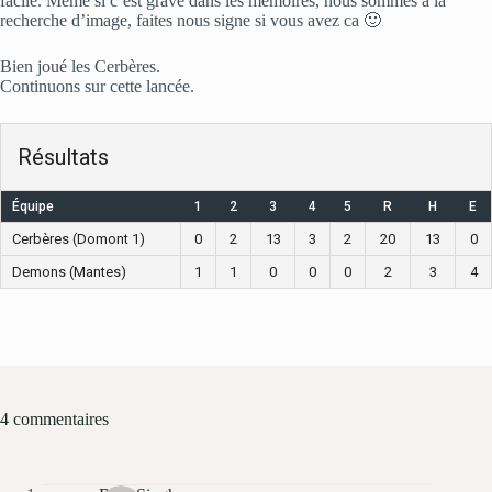
facile. Même si c’est gravé dans les mémoires, nous sommes à la
recherche d’image, faites nous signe si vous avez ca 🙂
Bien joué les Cerbères.
Continuons sur cette lancée.
Résultats
Équipe
1
2
3
4
5
R
H
E
Cerbères (Domont 1)
0
2
13
3
2
20
13
0
Demons (Mantes)
1
1
0
0
0
2
3
4
4 commentaires