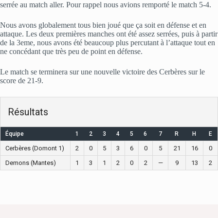
serrée au match aller. Pour rappel nous avions remporté le match 5-4.
Nous avons globalement tous bien joué que ça soit en défense et en
attaque. Les deux premières manches ont été assez serrées, puis à partir
de la 3eme, nous avons été beaucoup plus percutant à l’attaque tout en
ne concédant que très peu de point en défense.
Le match se terminera sur une nouvelle victoire des Cerbères sur le
score de 21-9.
Résultats
Équipe
1
2
3
4
5
6
7
R
H
E
Cerbères (Domont 1)
2
0
5
3
6
0
5
21
16
0
Demons (Mantes)
1
3
1
2
0
2
—
9
13
2