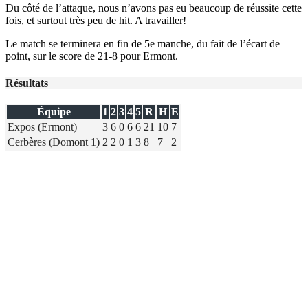
Du côté de l’attaque, nous n’avons pas eu beaucoup de réussite cette
fois, et surtout très peu de hit. A travailler!
Le match se terminera en fin de 5e manche, du fait de l’écart de
point, sur le score de 21-8 pour Ermont.
Résultats
Équipe
1
2
3
4
5
R
H
E
Expos (Ermont)
3
6
0
6
6
21
10
7
Cerbères (Domont 1)
2
2
0
1
3
8
7
2