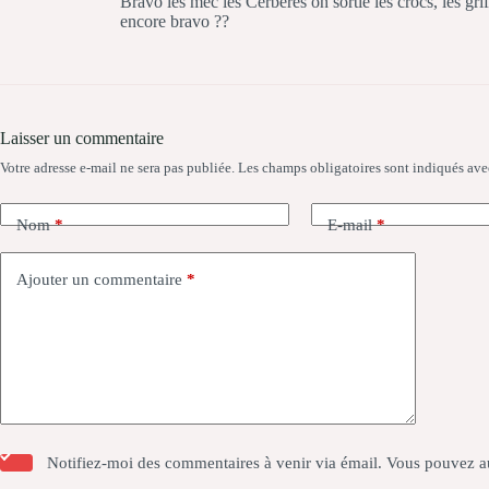
Bravo les mec les Cerberes on sortie les crocs, les grif
encore bravo ??
Laisser un commentaire
Votre adresse e-mail ne sera pas publiée.
Les champs obligatoires sont indiqués av
Nom
*
E-mail
*
Ajouter un commentaire
*
Notifiez-moi des commentaires à venir via émail. Vous pouvez a