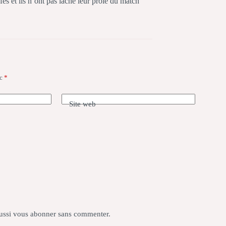
fes et ils n’ont pas lâché leur proie du match
ec
*
Site web
ussi
vous abonner
sans commenter.