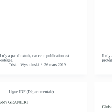
Il n’y a pas d’extrait, car cette publication est
Il n’y
protégée.
protég
Tristan Wysocinski
26 mars 2019
Ligue IDF (Départementale)
Eddy GRANIERI
Chris