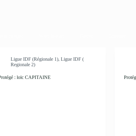
tion en ligne
Notre histoire
Galerie
Boutique
Ligue IDF (Régionale 1)
,
Ligue IDF (
Regionale 2)
Protégé : loïc CAPITAINE
Proté