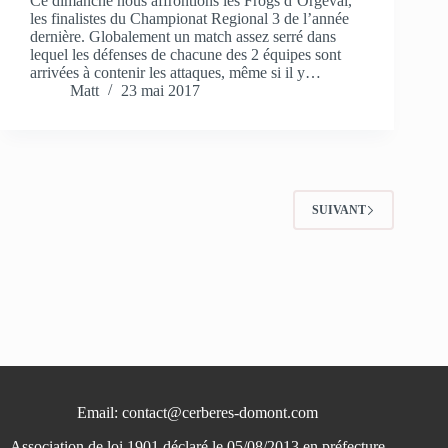
Ce dimanche nous affrontions les Frogs d’Orgeval,
les finalistes du Championat Regional 3 de l’année
dernière. Globalement un match assez serré dans
lequel les défenses de chacune des 2 équipes sont
arrivées à contenir les attaques, même si il y…
Matt
23 mai 2017
SUIVANT
Email: contact@cerberes-domont.com
Association de loi 1901 déclaré le 05/08/2013 en préfecture