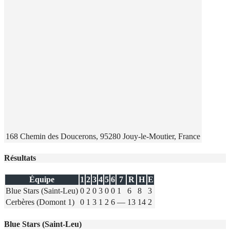
168 Chemin des Doucerons, 95280 Jouy-le-Moutier, France
Résultats
Équipe
1
2
3
4
5
6
7
R
H
E
Blue Stars (Saint-Leu)
0
2
0
3
0
0
1
6
8
3
Cerbères (Domont 1)
0
1
3
1
2
6
—
13
14
2
Blue Stars (Saint-Leu)