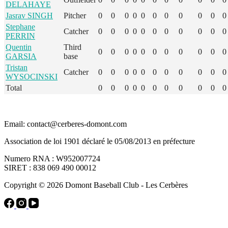
DELAHAYE
Jasrav SINGH
Pitcher
0
0
0
0
0
0
0
0
0
0
0
Stephane
Catcher
0
0
0
0
0
0
0
0
0
0
0
PERRIN
Quentin
Third
0
0
0
0
0
0
0
0
0
0
0
GARSIA
base
Tristan
Catcher
0
0
0
0
0
0
0
0
0
0
0
WYSOCINSKI
Total
0
0
0
0
0
0
0
0
0
0
0
Email: contact@cerberes-domont.com
Association de loi 1901 déclaré le 05/08/2013 en préfecture
Numero RNA : W952007724
SIRET : 838 069 490 00012
Copyright © 2026 Domont Baseball Club - Les Cerbères